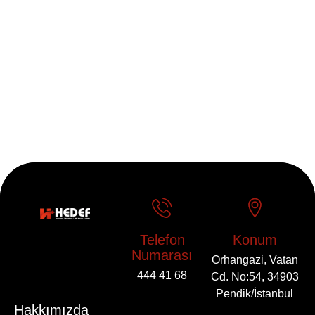
Telefon
Konum
Numarası
Orhangazi, Vatan
444 41 68
Cd. No:54, 34903
Pendik/İstanbul
Hakkımızda