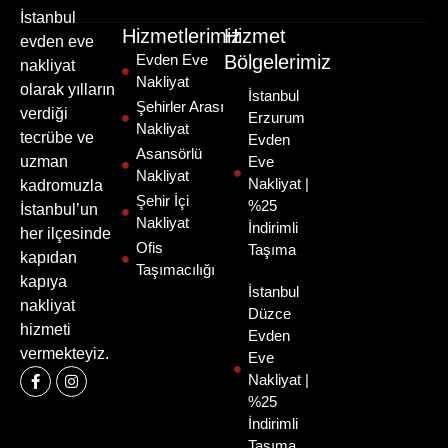
İstanbul
Hizmetlerimiz
Hizmet
evden eve
Evden Eve
Bölgelerimiz
nakliyat
Nakliyat
olarak yılların
İstanbul
Şehirler Arası
verdiği
Erzurum
Nakliyat
tecrübe ve
Evden
Asansörlü
uzman
Eve
Nakliyat
Nakliyat |
kadromuzla
Şehir İçi
%25
İstanbul’un
Nakliyat
İndirimli
her ilçesinde
Ofis
Taşıma
kapıdan
Taşımacılığı
kapıya
İstanbul
nakliyat
Düzce
hizmeti
Evden
vermekteyiz.
Eve
Nakliyat |
%25
İndirimli
Taşıma