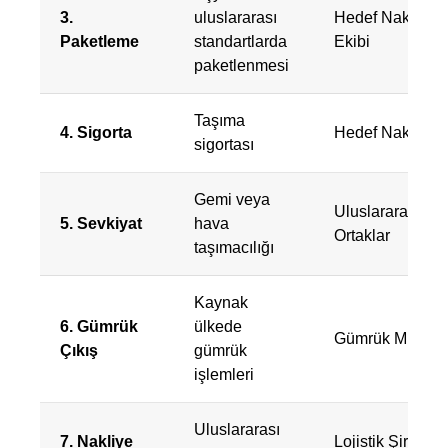
3.
uluslararası
Hedef Nakliyat
Paketleme
standartlarda
Ekibi
paketlenmesi
Taşıma
4. Sigorta
Hedef Nakliyat
sigortası
Gemi veya
Uluslararası
5. Sevkiyat
hava
Ortaklar
taşımacılığı
Kaynak
6. Gümrük
ülkede
Gümrük Müşavir
Çıkış
gümrük
işlemleri
Uluslararası
7. Nakliye
Lojistik Şirketi