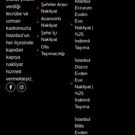
İstanbul
Şehirler Arası
verdiği
Erzurum
Nakliyat
tecrübe ve
Evden
Asansörlü
uzman
Eve
Nakliyat
Nakliyat |
kadromuzla
Şehir İçi
%25
İstanbul’un
Nakliyat
İndirimli
her ilçesinde
Ofis
Taşıma
kapıdan
Taşımacılığı
kapıya
İstanbul
nakliyat
Düzce
hizmeti
Evden
vermekteyiz.
Eve
Nakliyat |
%25
İndirimli
Taşıma
İstanbul
Bitlis
Evden