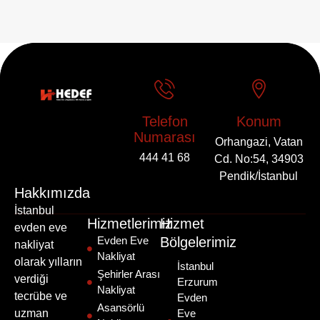
Telefon
Konum
Numarası
Orhangazi, Vatan
444 41 68
Cd. No:54, 34903
Pendik/İstanbul
Hakkımızda
İstanbul
Hizmetlerimiz
Hizmet
evden eve
Evden Eve
Bölgelerimiz
nakliyat
Nakliyat
olarak yılların
İstanbul
Şehirler Arası
verdiği
Erzurum
Nakliyat
tecrübe ve
Evden
Asansörlü
uzman
Eve