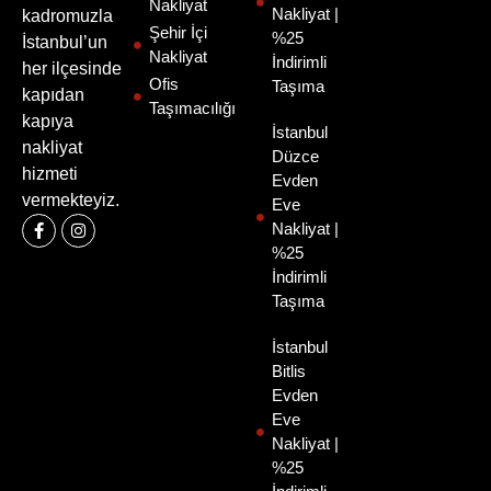
Nakliyat
Nakliyat |
kadromuzla
Şehir İçi
%25
İstanbul’un
Nakliyat
İndirimli
her ilçesinde
Ofis
Taşıma
kapıdan
Taşımacılığı
kapıya
İstanbul
nakliyat
Düzce
hizmeti
Evden
vermekteyiz.
Eve
Nakliyat |
%25
İndirimli
Taşıma
İstanbul
Bitlis
Evden
Eve
Nakliyat |
%25