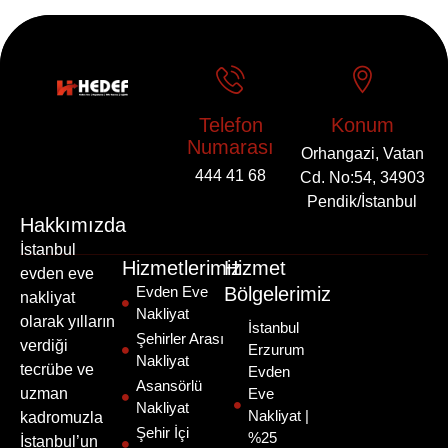
Telefon
Konum
Numarası
Orhangazi, Vatan
444 41 68
Cd. No:54, 34903
Pendik/İstanbul
Hakkımızda
İstanbul
Hizmetlerimiz
Hizmet
evden eve
Evden Eve
Bölgelerimiz
nakliyat
Nakliyat
olarak yılların
İstanbul
Şehirler Arası
verdiği
Erzurum
Nakliyat
tecrübe ve
Evden
Asansörlü
uzman
Eve
Nakliyat
Nakliyat |
kadromuzla
Şehir İçi
%25
İstanbul’un